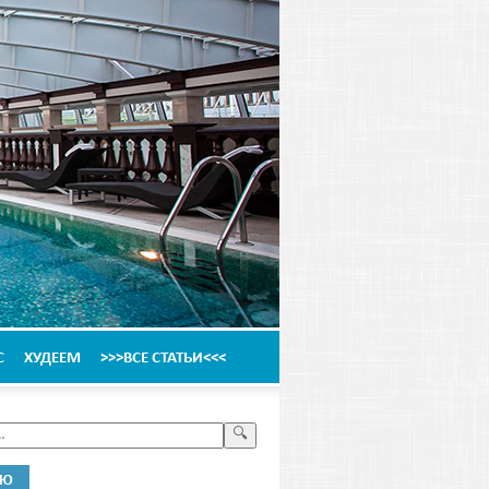
С
ХУДЕЕМ
>>>ВСЕ СТАТЬИ<<<
НЮ