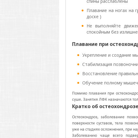
спины расслаблены
Плавание на ногах на г
доске )
Не выполняйте движе
спокойным без излишне
Плавание при остеохонд
Укрепление и создание мы
Стабилизация позвоночн
Восстановление правильн
Обучение полному мышеч
Помимо плавания при остеохондро
суше. Занятия ЛФК назначаются тол
Кратко об остеохондроз
Остеохондроз, заболевание позв
поверхности суставов, тела позво
уже на стадиях осложнения, при на
Заболеванию чаще всего подве