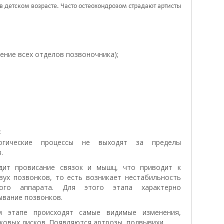
в детском возрасте. Часто остеохондрозом страдают артисты
ение всех отделов позвоночника);
:
огические процессы не выходят за пределы
.
дит провисание связок и мышц, что приводит к
ух позвонков, то есть возникает нестабильность
ьного аппарата. Для этого этапа характерно
ывание позвонков.
м этапе происходят самые видимые изменения,
овых дисков. Появляются артрозы, подвывихи.