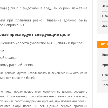
Зак
руди ( либо с выдохами в воду, либо руки лежат на
Пла
ния при плавании резко. Плавание должно быть
го напряжения.
Акв
розе преследует следующие цели:
шечного корсета (развитие мышц спины и пресса)
ВСЁ
ика
Эки
ой осанки
ному расслаблению
Уро
зе рекомендуется использовать и лечебную гимнастику на
Пла
ько при стихании болей.
е
Тре
оночника, поражающее межпозвоночные диски, соседние
нков. К сожалению, про заболевание становиться известно,
рушениях работы внутренних органов, при появлении болей.
ргаются люди после 30 лет. Однако первые признаки