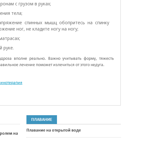
ронам с грузом в руках;
ения тела;
апряжение спинных мышц обопритесь на спинку
жение ног, не кладите ногу на ногу;
матрасах;
й руке.
ндроза вполне реально. Важно учитывать форму, тяжесть
авильное лечение поможет излечиться от этого недуга.
финотерапия
ПЛАВАНИЕ
Плавание на открытой воде
кролем на