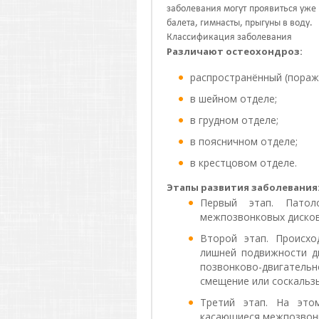
заболевания могут проявиться уже 
балета, гимнасты, прыгуны в воду.
Классификация заболевания
Различают остеохондроз:
распространённый (пораж
в шейном отделе;
в грудном отделе;
в поясничном отделе;
в крестцовом отделе.
Этапы развития заболевания
Первый этап. Патол
межпозвонковых дисков
Второй этап. Происхо
лишней подвижности дв
позвонково-двигател
смещение или соскальз
Третий этап. На это
касающиеся межпозвонк