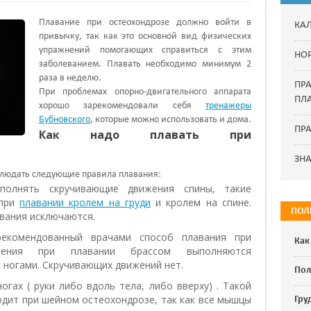
Плавание при остеохондрозе должно войти в
КА
привычку, так как это основной вид физических
упражнений помогающих справиться с этим
НО
заболеванием. Плавать необходимо минимум 2
раза в неделю.
ПР
При проблемах опорно-двигательного аппарата
ПЛ
хорошо зарекомендовали себя
тренажеры
Бубновского
, которые можно использовать и дома.
ПРА
Как надо плавать при
ЗН
блюдать следующие правила плавания:
полнять скручивающие движения спины, такие
 при
плавании кролем на груди
и кролем на спине.
ПОЛ
авания исключаются.
екомендованный врачами способ плавания при
Как
ижения при плавании брассом выполняются
 ногами. Скручивающих движений нет.
Пол
огах ( руки либо вдоль тела, либо вверху) . Такой
одит при шейном остеохондрозе, так как все мышцы
Гру