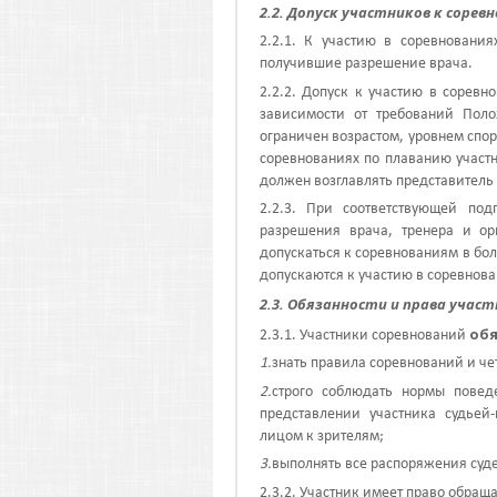
2.2. Допуск участников к сорев
2.2.1. К участию в соревновани
получившие разрешение врача.
2.2.2. Допуск к участию в сорев
зависимости от требований Поло
ограничен возрастом, уровнем спор
соревнованиях по плаванию участ
должен возглавлять представитель
2.2.3. При соответствующей под
разрешения врача, тренера и ор
допускаться к соревнованиям в бол
допускаются к участию в соревнов
2.3. Обязанности и права учас
об
2.3.1. Участники соревнований
1.
знать правила соревнований и че
2.
строго соблюдать нормы поведе
представлении участника судьей-
лицом к зрителям;
3.
выполнять все распоряжения суд
2.3.2. Участник имеет право обращ