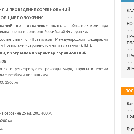
Я И ПРОВЕДЕНИЕ СОРЕВНОВАНИЙ
КА
ОБЩИЕ ПОЛОЖЕНИЯ
НО
ований по плаванию
» являются обязательными при
плаванию на территории Российской Федерации.
ПР
 соответствии с «Правилами Международной федерации
ПЛ
.
и Правилами «Европейской лиги плавания» (
ЛЕН
).
ции, программа и характер соревнований
ПРА
ции
ЗН
ания и регистрируются рекорды мира, Европы и России
м способам и дистанциям:
00, 1500 м;
ПОЛ
Как
в бассейне 25 м), 200, 400 м;
Пол
х200 м;
м.
Гру