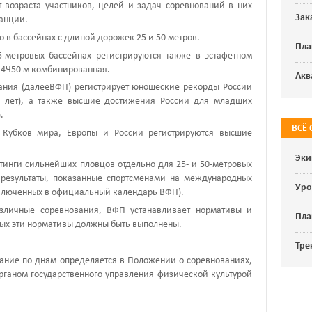
т возраста участников, целей и задач соревнований в них
Зак
танции.
о в бассейнах с длиной дорожек 25 и 50 метров.
Пла
-метровых бассейнах регистрируются также в эстафетном
 4Ч50 м комбинированная.
Акв
ания (
далее
ВФП) регистрирует юношеские рекорды России
 лет), а также высшие достижения России для младших
.
ВСЁ
 Кубков мира, Европы и России регистрируются высшие
Эки
йтинги сильнейших пловцов отдельно для 25- и 50-метровых
 результаты, показанные спортсменами на международных
Уро
ключенных в официальный календарь ВФП).
азличные соревнования, ВФП устанавливает нормативы и
Пла
рых эти нормативы должны быть выполнены.
Тре
ание по дням определяется в Положении о соревнованиях,
ганом государственного управления физической культурой