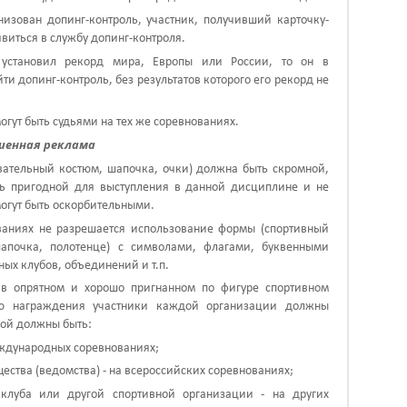
анизован допинг-контроль, участник, получивший карточку-
явиться в службу допинг-контроля.
 установил рекорд мира, Европы или России, то он в
и допинг-контроль, без результатов которого его рекорд не
огут быть судьями на тех же соревнованиях.
ешенная реклама
авательный костюм, шапочка, очки) должна быть скромной,
ть пригодной для выступления в данной дисциплине и не
могут быть оскорбительными.
ваниях не разрешается использование формы (спортивный
апочка, полотенце) с символами, флагами, буквенными
ных клубов, объединений и т.п.
ь в опрятном и хорошо пригнанном по фигуре спортивном
ю награждения участники каждой организации должны
рой должны быть:
еждународных соревнованиях;
ества (ведомства) - на всероссийских соревнованиях;
 клуба или другой спортивной организации - на других