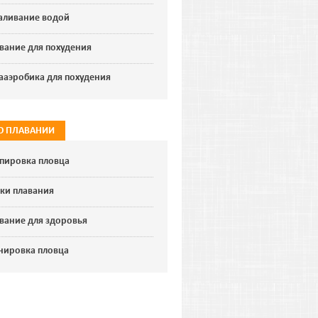
аливание водой
вание для похудения
ааэробика для похудения
 О ПЛАВАНИИ
пировка пловца
ки плавания
вание для здоровья
нировка пловца