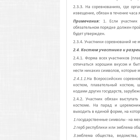
2.3.3. На соревнованиях, где орг
извещение, обязан в течение часа 
Примечания:
1. Если участник
обязательном порядке должен пройт
будет утвержден.
2.3.4. Участники соревнований не м
2.4. Костюм участника и разр
2.4.1. Форма всех участников (пл
отличаться хорошим вкусом и бы
нести никаких символов, которые 
2.4.1.1.
На Всероссийских соревно
костюм, плавательный костюм, ш
кодами других государств, зарубеж
2.4.2. Участник обязан выступат
костюме. На парад и церемони
выходить в единой форме, на кото
1.
государственные символы - на м
2.
герб республики или эмблема общ
3.
эмблема общества, ведомства,