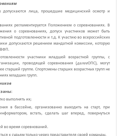
нованиям
ях допускаются лица, прошедшие медицинский осмотр и
нованиях регламентируется Положением о соревнованиях. В
жения о соревнованиях, допуск участников может быть
тивной подготовленности и т.д. К участию во всероссийских
ники допускаются решением мандатной комиссии, которую
 ВФП.
готовленности участники младшей возрастной группы, с
ганизации, проводящей соревнования (
далее
ОПС), могут
ее старшей группе. Спортсмены старших возрастных групп не
аниях младших групп.
тников
язаны
:
тко выполнять их;
ния в бассейне, организованно выходить на старт, при
информатором, встать, сделать шаг вперед, повернуться
ей во время соревнований.
аться к судьям только через представителя своей команды.