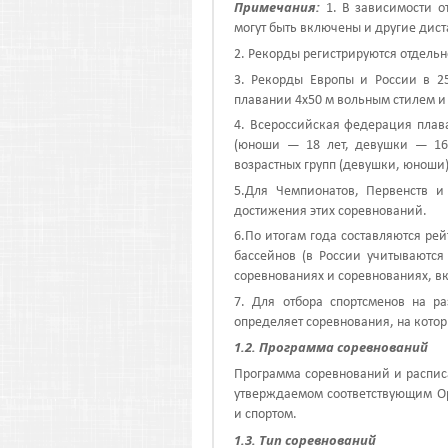
Примечания:
1. В зависимости о
могут быть включены и другие дис
2. Рекорды регистрируются отдельн
3. Рекорды Европы и России в 25
плавании 4х50 м вольным стилем и
4. Всероссийская федерация плав
(юноши — 18 лет, девушки — 16
возрастных групп (девушки, юноши)
5.Для Чемпионатов, Первенств и
достижения этих соревнований.
6.По итогам года составляются ре
бассейнов (в России учитываются
соревнованиях и соревн
ованиях, в
7. Для отбора спортсменов на р
определяет соревнования, на кото
1.2. Программа соревнований
Программа соревнований и распис
утверждаемом соответствующим Ор
и спортом.
1.3. Тип соревнований