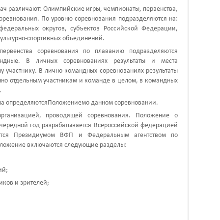
адач различают: Олимпийские игры, чемпионаты, первенства,
соревнования. По уровню соревнования подразделяются на:
федеральных округов, субъектов Российской Федерации,
ультурно-спортивных объединений.
 первенства соревнования по плаванию подразделяются
ндные
. В личных соревнованиях результаты и места
у участнику. В лично-командных соревнованиях результаты
нно отдельным участникам и команде в целом, в командных
.
ма определяются
Положением
о данном соревновании.
 организацией, проводящей соревнования. Положение о
очередной год разрабатывается Всероссийской федерацией
ется Президиумом ВФП и Федеральным агентством по
Положение включаются следующие разделы:
ий;
иков и зрителей;