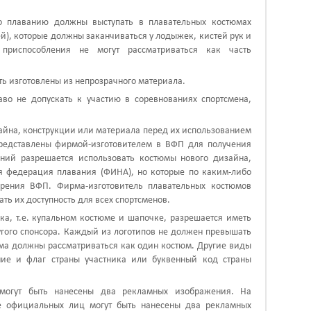
по плаванию должны выступать в плавательных костюмах
ей), которые должны заканчиваться у лодыжек, кистей рук и
приспособления не могут рассматриваться как часть
 изготовлены из непрозрачного материала.
аво не допускать к участию в соревнованиях спортсмена,
айна, конструкции или материала перед их использованием
редставлены фирмой-изготовителем в ВФП для получения
аний разрешается использовать костюмы нового дизайна,
 федерация плавания (ФИНА), но которые по каким-либо
рения ВФП. Фирма-изготовитель плавательных костюмов
ть их доступность для всех спортсменов.
ка, т.е. купальном костюме и шапочке, разрешается иметь
угого спонсора. Каждый из логотипов не должен превышать
юма должны рассматриваться как один костюм. Другие виды
ие и флаг страны участника или буквенный код страны
 могут быть нанесены два рекламных изображения. На
е официальных лиц могут быть нанесены два рекламных