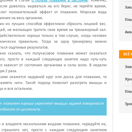
робнее в статье
о пользе плавания в бассейне
. Конечно,
если довелось вырваться на его берег, не теряйте время,
Зак
илит положительный эффект от плавания. Морская вода
лияние на весь организм.
Пла
дин из лучших способов эффективно сбросить лишний вес
.
дей, не желающих тратить свое время на тренажерный зал.
Акв
действительно хорошо
только в том случае, когда человек
ехнически правильно. Тогда за одну тренировку можно
ться ощутимых результатов.
жно сказать, что получасовое плавание может оказаться
ВСЁ
ого, просто в каждый следующее занятие надо чуть-чуть
то зависит от состояния организма и силы воли. В неделю
Эки
м 2 раза.
ками окажется надувной круг или доска для плавания, то
Уро
размять ноги. Такой подход позволит разогреть мышцы и
це и все остальное.
Пла
ри плавании хорошо укрепляют мышцы задней поверхности
Тре
збавляя от целлюлита.
е и владеете несколькими видами плавания, чередуйте их,
о страшного нет, просто с каждым следующим занятием