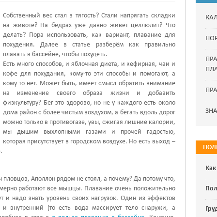
Собственный вес стал в тягость? Стали напрягать складки
КА
на животе? На бедрах уже давно живет целлюлит? Что
делать? Пора использовать, как вариант, плавание для
НО
похудения. Далее в статье разберём как правильно
плавать в бассейне, чтобы похудеть.
ПР
Есть много способов, и яблочная диета, и кефирная, чаи и
ПЛ
кофе для похудания, кому-то эти способы и помогают, а
кому то нет. Может быть, имеет смысл обратить внимание
ПРА
на изменение своего образа жизни и добавить
физкультуру? Бег это здорово, но не у каждого есть около
ЗН
дома район с более чистым воздухом, а бегать вдоль дорог
можно только в противогазе, увы, сжигая лишние калории,
мы дышим выхлопными газами и прочей гадостью,
которая присутствует в городском воздухе. Но есть выход –
ПОЛ
.
я
Как
пловцов, Аполлон рядом не стоял, а почему? Да потому что,
номерно работают все мышцы. Плавание очень положительно
Пол
ут и надо знать уровень своих нагрузок. Один из эффектов
 и внутренний (то есть вода массирует тело снаружи, а
Гру