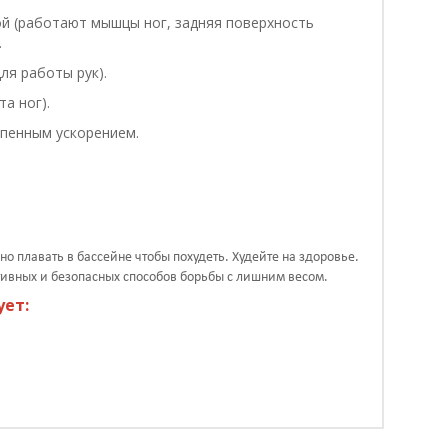
ой (работают мышцы ног, задняя поверхность
.
ля работы рук).
а ног).
епенным ускорением.
.
но плавать в бассейне чтобы похудеть. Худейте на здоровье.
тивных и безопасных способов борьбы с лишним весом.
ует: