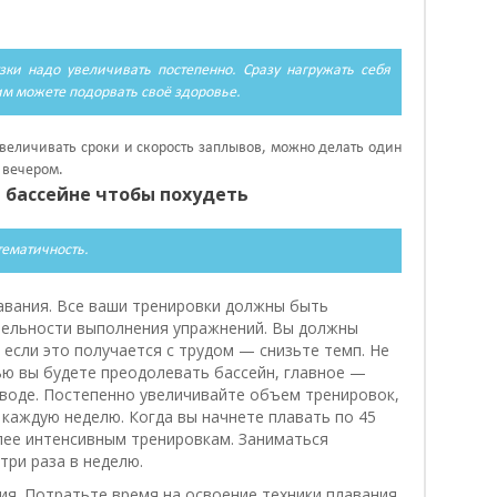
ки надо увеличивать постепенно. Сразу нагружать себя
им можете подорвать своё здоровье.
увеличивать сроки и скорость заплывов, можно делать один
 вечером.
в бассейне чтобы похудеть
тематичность.
авания. Все ваши тренировки должны быть
ельности выполнения упражнений. Вы должны
 если это получается с трудом — снизьте темп. Не
ью вы будете преодолевать бассейн, главное —
 воде. Постепенно увеличивайте объем тренировок,
 каждую неделю. Когда вы начнете плавать по 45
олее интенсивным тренировкам. Заниматься
три раза в неделю.
ия. Потратьте время на освоение техники плавания.