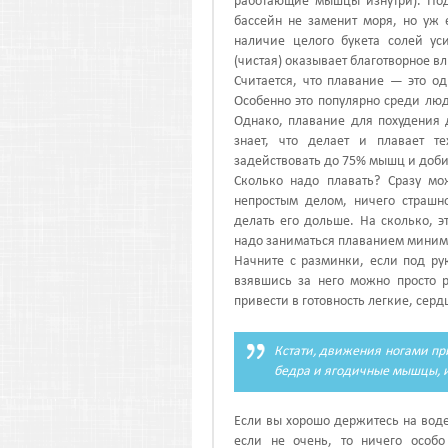
работающие мышцы изнутри). Под
бассейн не заменит моря, но уж 
наличие целого букета солей ус
(чистая) оказывает благотворное в
Считается, что плавание — это о
Особенно это популярно среди лю
Однако, плавание для похудения
знает, что делает и плавает т
задействовать до 75% мышц и доби
Сколько надо плавать?
Сразу мо
непростым делом, ничего страшн
делать его дольше. На сколько, э
надо заниматься плаванием миниму
Начните с разминки, если под ру
взявшись за него можно просто 
привести в готовность легкие, серд
Кстати, движения ногами п
бедра и ягодичные мышцы, и
Если вы хорошо держитесь на вод
если не очень, то ничего особ