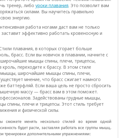
чь тренер, либо
уроки плавания
. Это позволит вам
оряжаться силами. Вы научитесь правильно
 свою энергию.
Интенсивная работа ногами даст вам не только
и заставит эффективно работать кровеносную и
Стили плавания, в которых сгорает больше
оль, брасс. Если вы новичок в плавании, начните с
е широчайшие мышцы спины, плечи, трицепсы,
 кроль, переходите к брассу. В этом стиле
 мышцы, широчайшие мышцы спины, плечи,
Существует мнение, что брасс сжигает намного
же баттерфляй. Если ваша цель не просто сбросить
 мышечную массу — брасс вам в этом поможет.
офессионалов. Задействованы грудные мышцы,
ы спины, плечи и трицепсы. Этот стиль требует
вижения и физической силы.
ы сможете менять несколько стилей во время одной
сивность будет расти, заставляя работать все группы мышц.
вои тренировки дополнительными упражнениями: