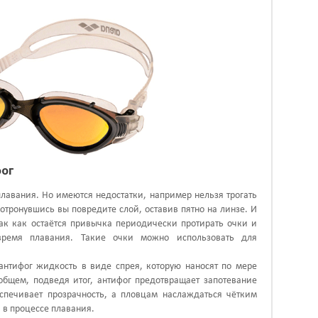
фог
плавания. Но имеются недостатки, например нельзя трогать
отронувшись вы повредите слой, оставив пятно на линзе. И
так как остаётся привычка периодически протирать очки и
 время плавания. Такие очки можно использовать для
антифог жидкость в виде спрея, которую наносят по мере
Вобщем, подведя итог, антифог предотвращает запотевание
спечивает прозрачность, а пловцам наслаждаться чётким
 в процессе плавания.