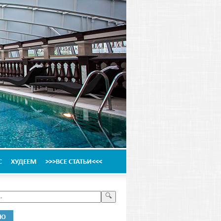
С
ХУДЕЕМ
>>>ВСЕ СТАТЬИ<<<
НЮ