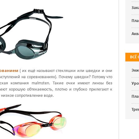
Зак
Пла
Акв
ВСЁ
нованием
Эки
( их ещё называют стекляшки или шведки и они
ыступлений на соревнованиях). Почему шведки? Потому что
дская компания malmsten. Такие очки имеют линзы без
Уро
меют хорошую обтекаемость, плотно и глубоко прилегают к
т низкое сопротивление воде.
Пла
Тре