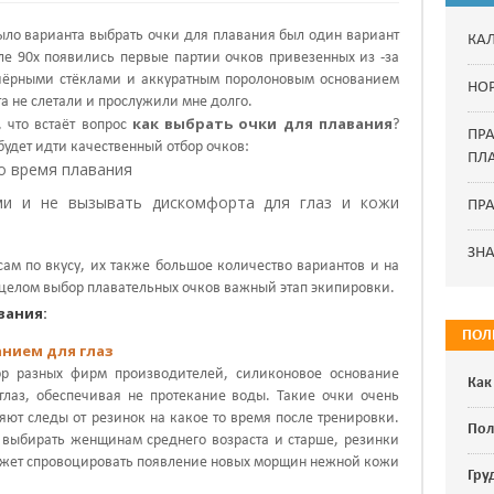
было варианта выбрать очки для плавания был один вариант
КА
але 90х появились первые партии очков привезенных из -за
 чёрными стёклами и аккуратным поролоновым основанием
НО
рта не слетали и прослужили мне долго.
как выбрать очки для плавания
 что встаёт вопрос
?
ПР
удет идти качественный отбор очков:
ПЛ
о время плавания
и и не вызывать дискомфорта для глаз и кожи
ПРА
ЗН
ам по вкусу, их также большое количество вариантов и на
В целом выбор плавательных очков важный этап экипировки.
вания:
ПОЛ
анием для глаз
р разных фирм производителей, силиконовое основание
Как
глаз, обеспечивая не протекание воды. Такие очки очень
яют следы от резинок на какое то время после тренировки.
Пол
т выбирать женщинам среднего возраста и старше, резинки
 может спровоцировать появление новых морщин нежной кожи
Гру