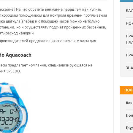
ассейне? На что обратить внимание перед тем как купить.
КА
ут хорошим помощником для контроля времени проплывания
ика шагнула вперёд и с помощью часов можно не только
НО
танции, но и осуществлять подсчёт пройденных бассейнов,
ять расход калорий
ПР
 производителей предлагающих спортсменам часы для
ПЛ
do Aquacoach
ПРА
асы предлагает компания, специализирующаяся на
ЗН
ния SPEEDO.
ПОЛ
Как
Пол
Гру