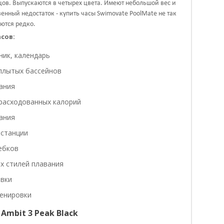
цов. Выпускаются в четырех цвета. Имеют небольшой вес и
венный недостаток - купить часы
Swimovate PoolMate не так
аются редко.
сов:
ник, календарь
плытых бассейнов
ания
расходованных калорий
ания
истанции
ебков
х стилей плавания
овки
ренировки
Ambit 3 Peak Black