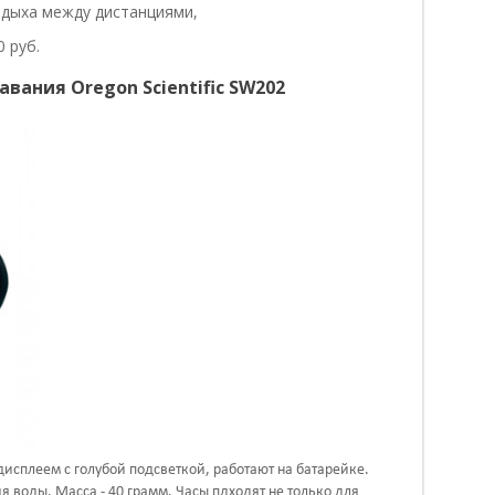
тдыха между дистанциями,
 руб.
лавания
Oregon Scientific SW202
сплеем с голубой подсветкой, работают на батарейке.
 воды. Масса - 40 грамм. Часы пдходят не только для