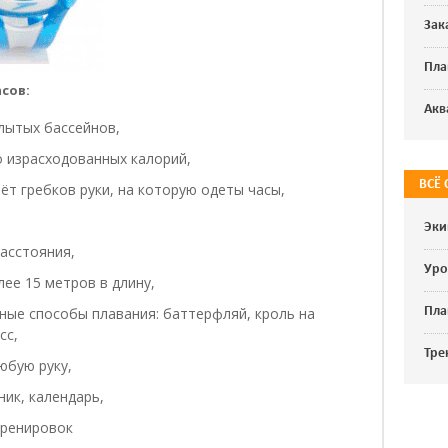
Зак
Пла
сов:
Акв
лытых бассейнов,
 израсходованных калорий,
ВСЁ
ёт гребков руки, на которую одеты часы,
Эки
асстояния,
Уро
ее 15 метров в длину,
Пла
ные способы плавания: баттерфляй, кроль на
сс,
Тре
юбую руку,
ник, календарь,
тренировок