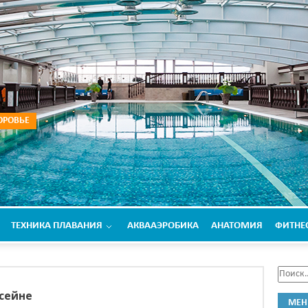
ОРОВЬЕ
ТЕХНИКА ПЛАВАНИЯ
АКВААЭРОБИКА
АНАТОМИЯ
ФИТНЕ
ссейне
МЕ