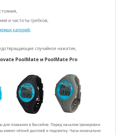
стояния,
ния и частоты гребков,
аемых калорий
,
редотвращающие случайное нажатие,
vate PoolMate и PoolMate Pro
 для плавания в бассейне. Перед началом тренировки
сы имеют чёткий дисплей и подсветку. Часы изначально